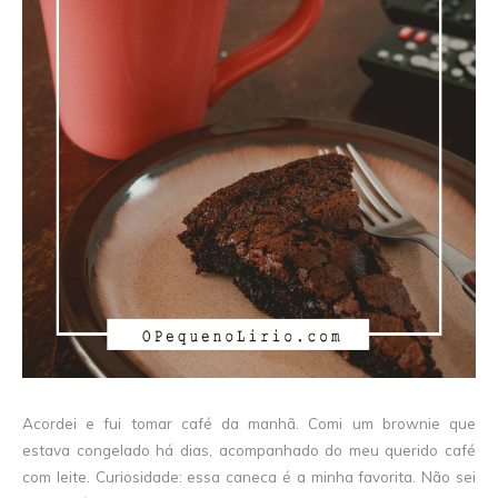
Acordei e fui tomar café da manhã. Comi um brownie que
estava congelado há dias, acompanhado do meu querido café
com leite. Curiosidade: essa caneca é a minha favorita. Não sei