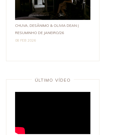
CHUVA, DESÂNIMO & OLIVIA DEAN |
RESUMINHO DE JANEIRO/26
08 FEB 2026
ÚLTIMO VÍDEO