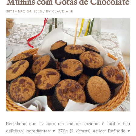
Muffins com Gotas de Chocolate
SETEMBRO 24, 2013 / BY CLAUDIA HI
Receitinha que fiz para um chá de cozinha, é fácil e fica
delicioso! Ingredientes: ♥ 370g (2 xícaras) Açúcar Refinado ♥