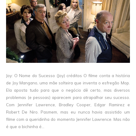
Joy: O Nome do Sucesso (Joy) créditos O filme conta a história
de Joy Mangano, uma mãe solteira que inventa o esfregão Mop.
Ela aposta tudo para que o negócio dê certo, mas diversos
problemas (e pessoas) aparecem para atrapalhar seu sucesso.
Com Jennifer Lawrence, Bradley Cooper, Edgar Ramirez e
Robert De Niro. Pasmem, mas eu nunca havia assistido um
filme com a queridinha do momento Jennifer Lawrence. Mas não
é que a bichinha é...