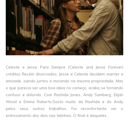
Celeste e Jesse Para Sempre (Celeste and Jesse Forever)
créditos Recém divorciados, Jesse e Celeste decidem manter a
amizade, saindo juntos e morando na mesma propriedade. Mas
o que parecia ser uma boa ideia no começo, acaba se tornando
confuso e dolorido. Com Rashida Jones, Andy Samberg, Elijah
Wood e Emma Roberts.Gosto muito da Rashida e do Andy
pelos seus outros trabalhos. Foi reconfortante ver o
entrosamento dos dois nas telinhas. O final é daqueles...