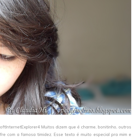
tInternetExplorer4 Muitos dizem que é charme, bonitinho, outros
fre com a famosa timidez. Esse texto é muito especial pra mim e