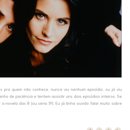
as pra quem não conhece, nunca viu nenhum episódio, ou já viu
o de paciência e tentem assistir uns dois episódios inteiros. Se
 a novela das 8 (ou seria 9?). Eu já tinha ouvido falar muito sobre