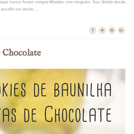
evi aqui nunca foram compartilhadas com ninguém. Sou tímida desde
scolhi ser assim....
e Chocolate