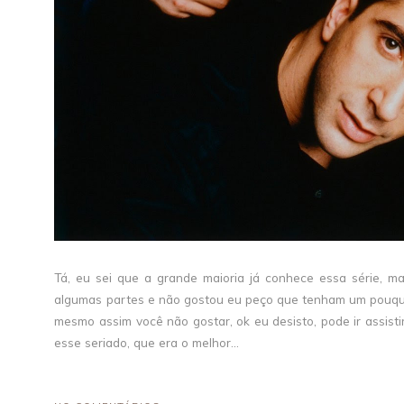
Tá, eu sei que a grande maioria já conhece essa série, m
algumas partes e não gostou eu peço que tenham um pouquinh
mesmo assim você não gostar, ok eu desisto, pode ir assistir
esse seriado, que era o melhor...