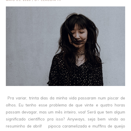
Pra variar, trinta dias da minha vida passaram num piscar de
olhos. Eu tenho esse problema de que vinte e quatro horas
passam devagar, mas um mês inteiro, voa! Será que tem algum
significado científico pra isso? Anyways, seja bem vindo ao
resuminho de abril! pipoca caramelizada e muffins de queijo