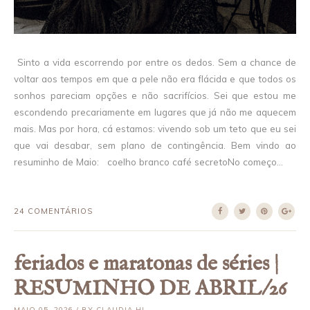
Sinto a vida escorrendo por entre os dedos. Sem a chance de
voltar aos tempos em que a pele não era flácida e que todos os
sonhos pareciam opções e não sacrifícios. Sei que estou me
escondendo precariamente em lugares que já não me aquecem
mais. Mas por hora, cá estamos: vivendo sob um teto que eu sei
que vai desabar, sem plano de contingência. Bem vindo ao
resuminho de Maio: coelho branco café secretoNo começo...
24 COMENTÁRIOS
feriados e maratonas de séries |
RESUMINHO DE ABRIL/26
MAIO 05, 2026 / BY CLAUDIA HI