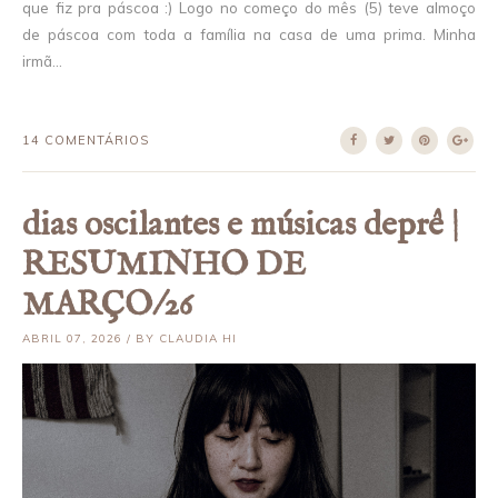
que fiz pra páscoa :) Logo no começo do mês (5) teve almoço
de páscoa com toda a família na casa de uma prima. Minha
irmã...
14 COMENTÁRIOS
dias oscilantes e músicas deprê |
RESUMINHO DE
MARÇO/26
ABRIL 07, 2026 / BY CLAUDIA HI