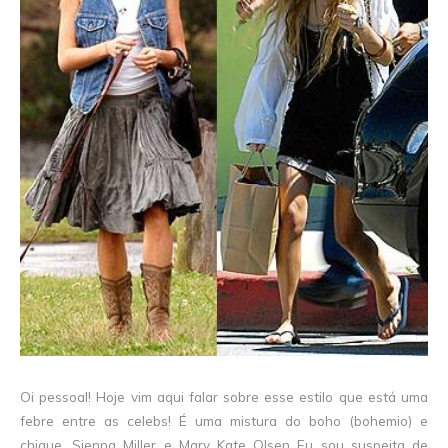
Oi pessoal! Hoje vim aqui falar sobre esse estilo que está uma
febre entre as celebs! É uma mistura do boho (bohemio) e
chique. Sienna Miller e Mary Kate Olsen Eu sou suspeita de