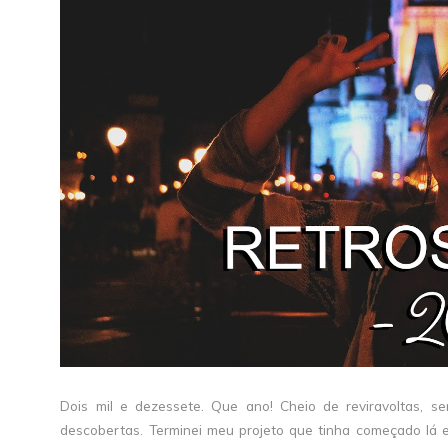
Dois mil e dezessete. Que ano! Cheio de reviravoltas, 
descobertas. Terminei meu projeto que tinha começado lá e