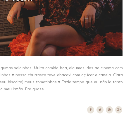
gumas saidinhas. Muita comida boa, algumas idas ao cinema com
dinhas ♥ nosso churrasco teve abacaxi com açúcar e canela. Clara
eu biscoito) meus tomatinhos ♥ Fazia tempo que eu não ia tanto
 meu irmão. Era quase...