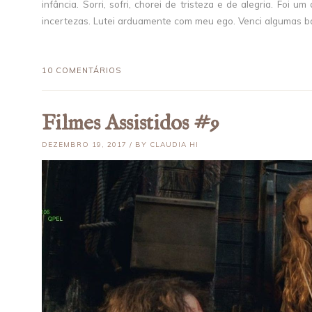
infância. Sorri, sofri, chorei de tristeza e de alegria. Foi
incertezas. Lutei arduamente com meu ego. Venci algumas bat
10 COMENTÁRIOS
Filmes Assistidos #9
DEZEMBRO 19, 2017 / BY CLAUDIA HI