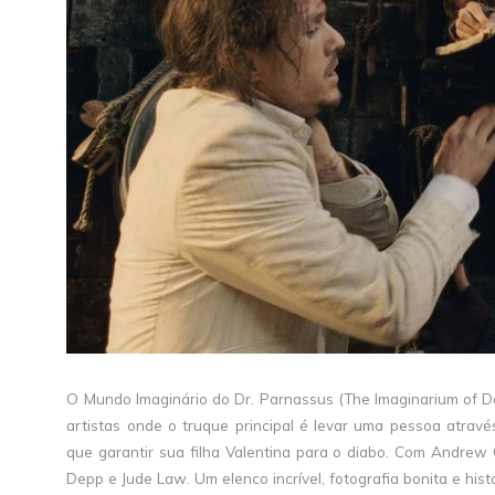
O Mundo Imaginário do Dr. Parnassus (The Imaginarium of Do
artistas onde o truque principal é levar uma pessoa atrav
que garantir sua filha Valentina para o diabo. Com Andrew G
Depp e Jude Law. Um elenco incrível, fotografia bonita e hist