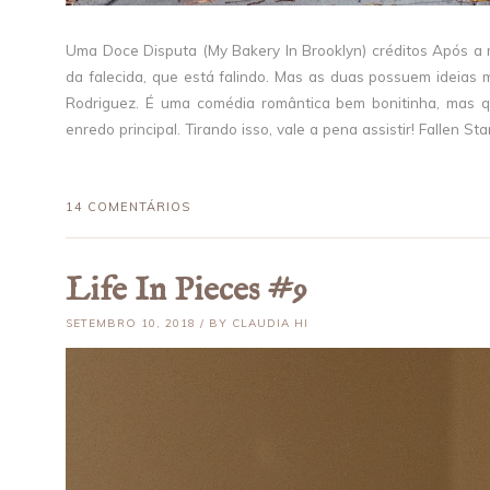
Uma Doce Disputa (My Bakery In Brooklyn) créditos Após a mo
da falecida, que está falindo. Mas as duas possuem ideias 
Rodriguez. É uma comédia romântica bem bonitinha, mas qu
enredo principal. Tirando isso, vale a pena assistir! Fallen Sta
14 COMENTÁRIOS
Life In Pieces #9
SETEMBRO 10, 2018 / BY CLAUDIA HI