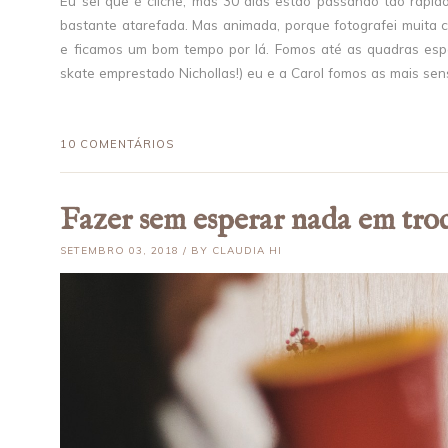
Eu sei que é clichê, mas 30 dias estão passando tão rápi
bastante atarefada. Mas animada, porque fotografei muita c
e ficamos um bom tempo por lá. Fomos até as quadras espo
skate emprestado Nichollas!) eu e a Carol fomos as mais sen
10 COMENTÁRIOS
Fazer sem esperar nada em tro
SETEMBRO 03, 2018 / BY CLAUDIA HI