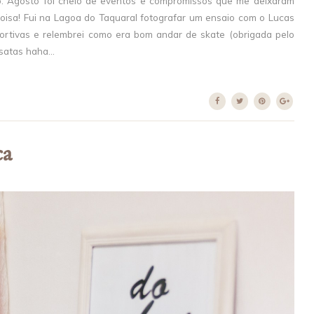
do. Agosto foi cheio de eventos e compromissos que me deixaram
oisa! Fui na Lagoa do Taquaral fotografar um ensaio com o Lucas
rtivas e relembrei como era bom andar de skate (obrigada pelo
satas haha...
ca