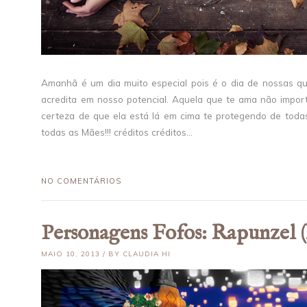
Amanhã é um dia muito especial pois é o dia de nossas qu
acredita em nosso potencial. Aquela que te ama não import
certeza de que ela está lá em cima te protegendo de todas
todas as Mães!!! créditos créditos...
NO COMENTÁRIOS
Personagens Fofos: Rapunzel 
MAIO 10, 2013 / BY CLAUDIA HI