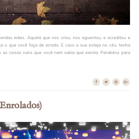
eridas mães. Aquela que nos criou, nos aguentou, e acreditou e
a o que você faça de errado. E caso a sua esteja no céu, tenha
 as coisas ruins que você nem sabia que existia. Parabéns para
(Enrolados)