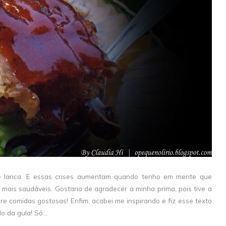
 larica. E essas crises aumentam quando tenho em mente que
mais saudáveis. Gostaria de agradecer a minha prima, pois tive a
e comidas gostosas! Enfim, acabei me inspirando e fiz esse texto
 da gula! Só...