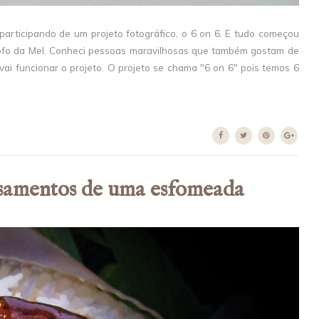
participando de um projeto fotográfico, o 6 on 6. E tudo começou
 fofo da Mel. Conheci pessoas maravilhosas que também gostam de
vai funcionar o projeto. O projeto se chama "6 on 6" pois temos 6
samentos de uma esfomeada