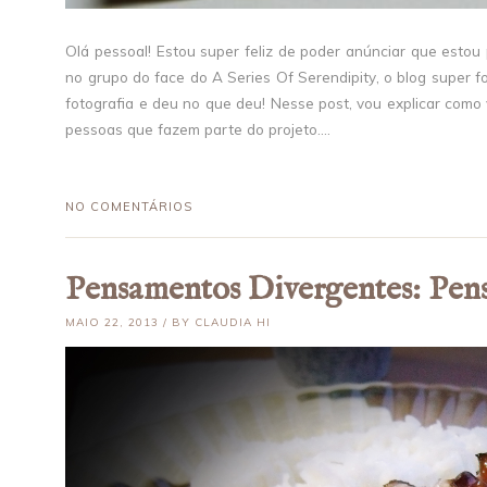
Olá pessoal! Estou super feliz de poder anúnciar que estou 
no grupo do face do A Series Of Serendipity, o blog super
fotografia e deu no que deu! Nesse post, vou explicar como 
pessoas que fazem parte do projeto....
NO COMENTÁRIOS
Pensamentos Divergentes: Pen
MAIO 22, 2013 / BY CLAUDIA HI