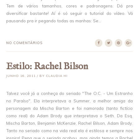
Tem de vários tamanhos, cores e padronagens. Dá pra
diversificar bastante! Aí é só seguir o tutorial do vídeo. Vá
pausando pra ir pegando todas as manhas: Se...
NO COMENTÁRIOS
Estilo: Rachel Bilson
JUNHO 16, 2011 / BY CLAUDIA HI
Talvez você já a conheça do seriado "The O.C. - Um Estranho
no Paraíso". Ela interpretava a Summer, a melhor amiga da
personagem da Mischa Barton e foi namorada (tanto fictício
como real) do Adam Brody que interpretava o Seth. Da Esq.
Mischa Barton, Benjamin McKenzie, Rachel Bilson, Adam Brody.
Tanto no seriado como na vida real ela é estilosa e sempre nos
inspira! Pena que o seriado acabou...mas ainda temos a Rachel