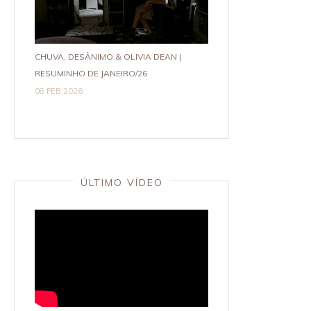
CHUVA, DESÂNIMO & OLIVIA DEAN |
RESUMINHO DE JANEIRO/26
08 FEB 2026
ÚLTIMO VÍDEO