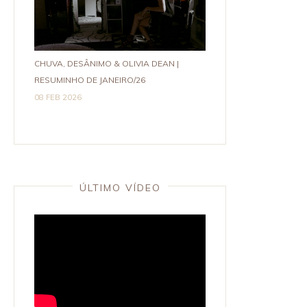
CHUVA, DESÂNIMO & OLIVIA DEAN |
RESUMINHO DE JANEIRO/26
08 FEB 2026
ÚLTIMO VÍDEO