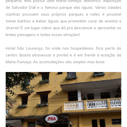
pequena, mas possui uma maria-fumaça, teleférico, exposição
de Salvador Dalí e o famoso parque das águas. Várias cidades
vizinhas possuem seus próprios parques e neles é possível
tomar banhos e beber águas que prometem curar de anemia a
úlceras! É um lugar calmo que dá pra descansar e aproveitar as
lindas paisagens e todas essas atrações!
Hotel São Lourenço, foi onde nos hospedamos. Fica perto do
centro (basta atravessar a ponte) e é em frente a estação da
Maria-Fumaça. As acomodações são simples mas boas: