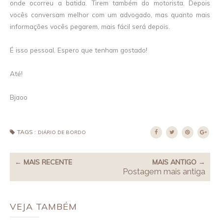
onde ocorreu a batida. Tirem também do motorista. Depois
vocês conversam melhor com um advogado, mas quanto mais
informações vocês pegarem, mais fácil será depois.
É isso pessoal. Espero que tenham gostado!
Até!
Bjaoo
TAGS :
DIÁRIO DE BORDO
← MAIS RECENTE
MAIS ANTIGO →
Postagem mais antiga
VEJA TAMBÉM