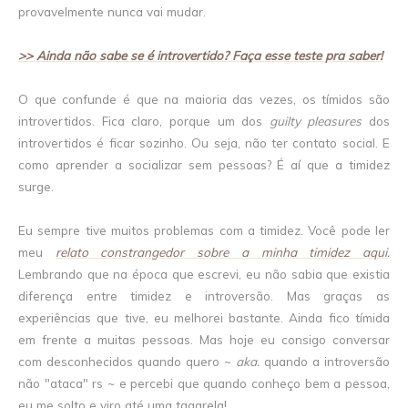
provavelmente nunca vai mudar.
>> Ainda não sabe se é introvertido? Faça esse teste pra saber!
O que confunde é que na maioria das vezes, os tímidos são
introvertidos. Fica claro, porque um dos
guilty pleasures
dos
introvertidos é ficar sozinho. Ou seja, não ter contato social. E
como aprender a socializar sem pessoas? É aí que a timidez
surge.
Eu sempre tive muitos problemas com a timidez. Você pode ler
meu
relato constrangedor sobre a minha timidez aqui.
Lembrando que na época que escrevi, eu não sabia que existia
diferença entre timidez e introversão. Mas graças as
experiências que tive, eu melhorei bastante. Ainda fico tímida
em frente a muitas pessoas. Mas hoje eu consigo conversar
com desconhecidos quando quero ~
aka.
quando a introversão
não "ataca" rs ~ e percebi que quando conheço bem a pessoa,
eu me solto e viro até uma tagarela!