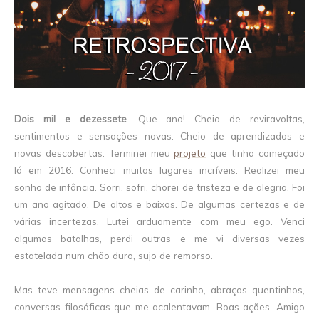
Dois mil e dezessete
. Que ano! Cheio de reviravoltas,
sentimentos e sensações novas. Cheio de aprendizados e
novas descobertas. Terminei meu
projeto
que tinha começado
lá em 2016. Conheci muitos lugares incríveis. Realizei meu
sonho de infância. Sorri, sofri, chorei de tristeza e de alegria. Foi
um ano agitado. De altos e baixos. De algumas certezas e de
várias incertezas. Lutei arduamente com meu ego. Venci
algumas batalhas, perdi outras e me vi diversas vezes
estatelada num chão duro, sujo de remorso.
Mas teve mensagens cheias de carinho, abraços quentinhos,
conversas filosóficas que me acalentavam. Boas ações. Amigo