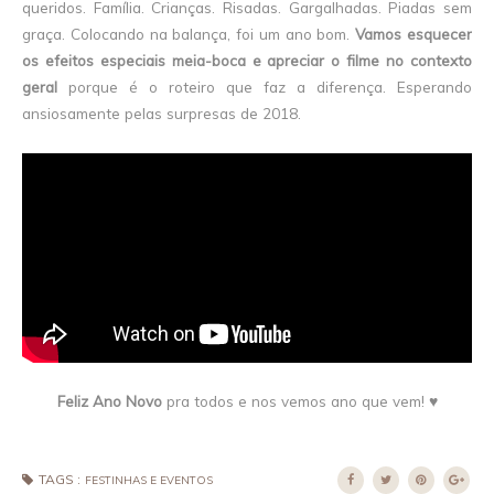
queridos. Família. Crianças. Risadas. Gargalhadas. Piadas sem
graça. Colocando na balança, foi um ano bom.
Vamos esquecer
os efeitos especiais meia-boca e apreciar o filme no contexto
geral
porque é o roteiro que faz a diferença. Esperando
ansiosamente pelas surpresas de 2018.
Feliz Ano Novo
pra todos e nos vemos ano que vem! ♥
TAGS :
FESTINHAS E EVENTOS