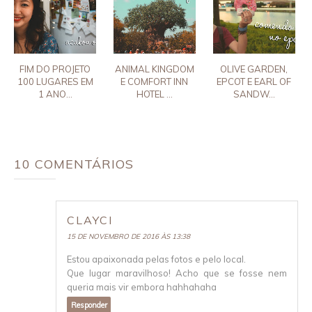
FIM DO PROJETO
ANIMAL KINGDOM
OLIVE GARDEN,
100 LUGARES EM
E COMFORT INN
EPCOT E EARL OF
1 ANO...
HOTEL ...
SANDW...
10 COMENTÁRIOS
CLAYCI
15 DE NOVEMBRO DE 2016 ÀS 13:38
Estou apaixonada pelas fotos e pelo local.
Que lugar maravilhoso! Acho que se fosse nem
queria mais vir embora hahhahaha
Responder