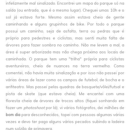
infelizmente mal sinalizado. Encontrei um mapa do parque só na
saída (ou entrada, que é o mesmo lugar). Cheguei umas 10h e o
sol já estava forte. Mesmo assim estava cheio de gente
caminhando e alguns grupinhos de bike. Por todo o parque
possui um caminho, seja de asfalto, terra ou pedras que é
próprio para pedestres e ciclistas, mas senti muita falta de
árvores para fazer sombra no caminho. Não me levem a mal, a
área é super arborizada mas não chega próximo aos locais de
caminhada. O parque tem uma "trilha" própria para ciclistas
aventureiros, cheio de nuances na terra vermelha. Como
comentei, não havia muita sinalização e por isso não passei por
várias áreas de lazer como os campos de futebol, de bocha e o
anfiteatro. Mas passei pelas quadras de basquete/vôlei/futsal e
pista de skate (que estava cheia). Me encantei com uma
floresta cheia de árvores de trocos altos (fiquei sonhando em
fazer um
photoshoot
por lá), vi vários fotógrafos, dei milhões de
bom dia
para desconhecidos, topei com pessoas algumas várias
vezes e devo ter pago alguns vários pecados subindo a ladeira
num solzão de primavera.