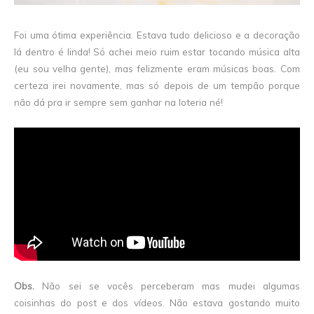
Foi uma ótima experiência. Estava tudo delicioso e a decoração
lá dentro é linda! Só achei meio ruim estar tocando música alta
(eu sou velha gente), mas felizmente eram músicas boas. Com
certeza irei novamente, mas só depois de um tempão porque
não dá pra ir sempre sem ganhar na loteria né!
Obs.
Não sei se vocês perceberam mas mudei algumas
coisinhas do post e dos vídeos. Não estava gostando muito