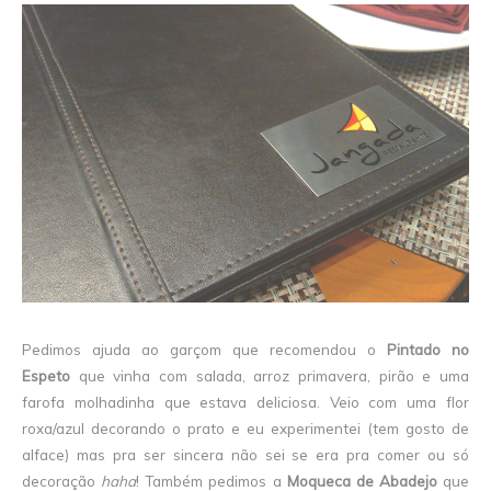
Pedimos ajuda ao garçom que recomendou o
Pintado no
Espeto
que vinha com salada, arroz primavera, pirão e uma
farofa molhadinha que estava deliciosa. Veio com uma flor
roxa/azul decorando o prato e eu experimentei (tem gosto de
alface) mas pra ser sincera não sei se era pra comer ou só
decoração
haha
! Também pedimos a
Moqueca de Abadejo
que