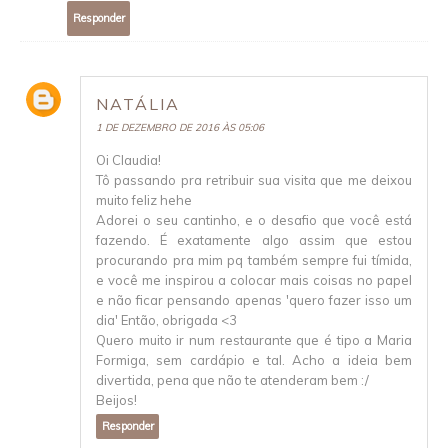
Responder
NATÁLIA
1 DE DEZEMBRO DE 2016 ÀS 05:06
Oi Claudia!
Tô passando pra retribuir sua visita que me deixou
muito feliz hehe
Adorei o seu cantinho, e o desafio que você está
fazendo. É exatamente algo assim que estou
procurando pra mim pq também sempre fui tímida,
e você me inspirou a colocar mais coisas no papel
e não ficar pensando apenas 'quero fazer isso um
dia' Então, obrigada <3
Quero muito ir num restaurante que é tipo a Maria
Formiga, sem cardápio e tal. Acho a ideia bem
divertida, pena que não te atenderam bem :/
Beijos!
Responder