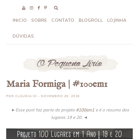
INICIO
SOBRE
CONTATO
BLOGROLL
LOJINHA
DÚVIDAS
Maria Formiga | #100em1
POR
CLAUDIA HI
- NOVEMBRO 29, 2016
►
Esse post faz parte do projeto
#100em1
e é o resumo dos
lugares 19 e 20.
◄