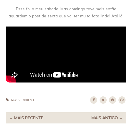
Esse foi o meu sábado. Mas domingo teve mais então
aguardem o post de sexta que vai ter muita foto linda! Até lá!
TAGS :
100EM1
← MAIS RECENTE
MAIS ANTIGO →