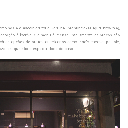
ampinas e a escolhida foi a Boru'ne (pronuncia-se igual brownie),
coração é incrível e o menu é imenso. Infelizmente os preços são
várias opções de pratos americanos como mac'n cheese, pot pie,
wnies, que são a especialidade da casa.