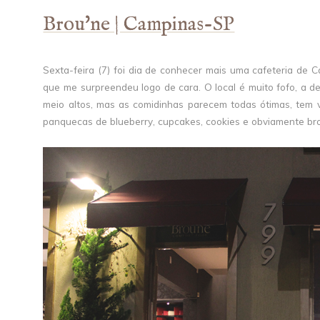
Brou'ne | Campinas-SP
Sexta-feira (7) foi dia de conhecer mais uma cafeteria de C
que me surpreendeu logo de cara. O local é muito fofo, a de
meio altos, mas as comidinhas parecem todas ótimas, tem 
panquecas de blueberry, cupcakes, cookies e obviamente bro