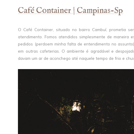
Café Container | Campinas-Sp
O Café Container, situado no bairro Cambuí, prometia se
atendimento. Fomos atendidos simplesmente de maneira es
pedidos (perdoem minha falta de entendimento no assunto
em outras cafeterias. O ambiente é agradável e despojado
davam um ar de aconchego até naquele tempo de frio e chuv