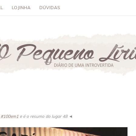
L
LOJINHA
DÚVIDAS
o
#100em1
e é o resumo do lugar 48 ◄