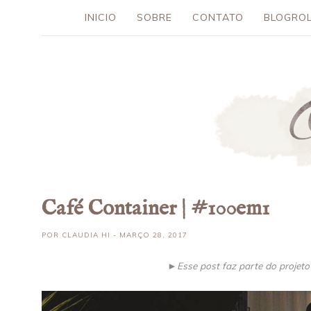
INICIO
SOBRE
CONTATO
BLOGROL
Café Container | #100em1
POR
CLAUDIA HI
- MARÇO 28, 2017
►Esse post faz parte do projet