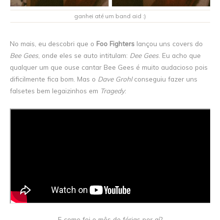
ganhei até um band aid :)
No mais, eu descobri que o
Foo Fighters
lançou uns covers do
Bee Gees
, onde eles se auto intitulam:
Dee Gees
. Eu acho que
qualquer um que ouse cantar Bee Gees é muito audacioso pois
dificilmente fica bom. Mas o
Dave Grohl
conseguiu fazer uns
falsetes bem legaizinhos em
Tragedy
:
E como foi o mês de férias por aí?