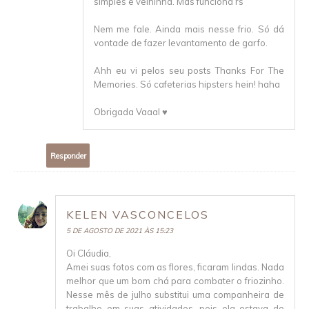
simples e velhinha. Mas funciona rs
Nem me fale. Ainda mais nesse frio. Só dá
vontade de fazer levantamento de garfo.
Ahh eu vi pelos seu posts Thanks For The
Memories. Só cafeterias hipsters hein! haha
Obrigada Vaaal ♥
Responder
KELEN VASCONCELOS
5 DE AGOSTO DE 2021 ÀS 15:23
Oi Cláudia,
Amei suas fotos com as flores, ficaram lindas. Nada
melhor que um bom chá para combater o friozinho.
Nesse mês de julho substitui uma companheira de
trabalho em suas atividades, pois ela estava de