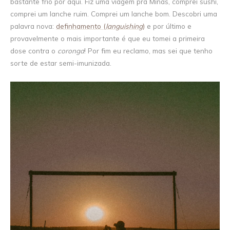
bastante frio por aqui. Fiz uma viagem pra Minas, comprei sushi,
comprei um lanche ruim. Comprei um lanche bom. Descobri uma
palavra nova:
definhamento (
languishing
)
e por último e
provavelmente o mais importante é que eu tomei a primeira
dose contra o
coronga
! Por fim eu reclamo, mas sei que tenho
sorte de estar semi-imunizada.