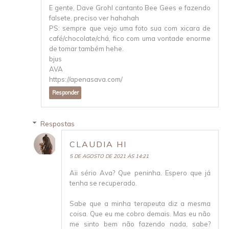
E gente, Dave Grohl cantanto Bee Gees e fazendo
falsete, preciso ver hahahah
PS: sempre que vejo uma foto sua com xicara de
café/chocolate/chá, fico com uma vontade enorme
de tomar também hehe.
bjus
AVA
https://apenasava.com/
Responder
Respostas
CLAUDIA HI
5 DE AGOSTO DE 2021 ÀS 14:21
Aii sério Ava? Que peninha. Espero que já
tenha se recuperado.
Sabe que a minha terapeuta diz a mesma
coisa. Que eu me cobro demais. Mas eu não
me sinto bem não fazendo nada, sabe?