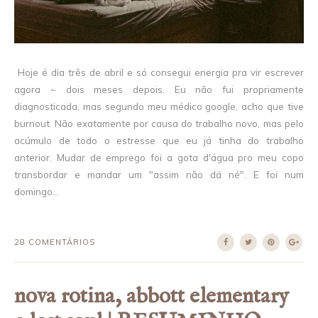
Hoje é dia três de abril e só consegui energia pra vir escrever
agora ~ dois meses depois. Eu não fui propriamente
diagnosticada, mas segundo meu médico google, acho que tive
burnout. Não exatamente por causa do trabalho novo, mas pelo
acúmulo de todo o estresse que eu já tinha do trabalho
anterior. Mudar de emprego foi a gota d'água pro meu copo
transbordar e mandar um "assim não dá né". E foi num
domingo...
28 COMENTÁRIOS
nova rotina, abbott elementary