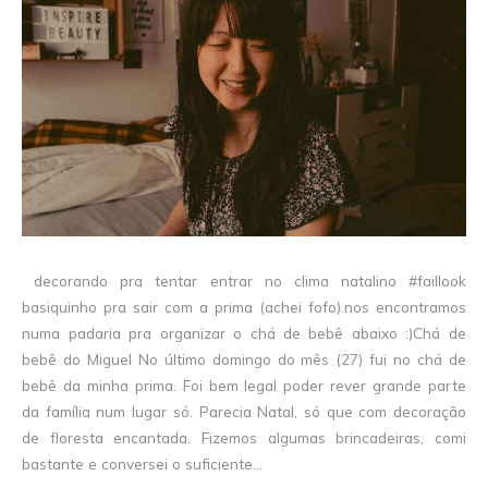
decorando pra tentar entrar no clima natalino #faillook
basiquinho pra sair com a prima (achei fofo).nos encontramos
numa padaria pra organizar o chá de bebê abaixo :)Chá de
bebê do Miguel No último domingo do mês (27) fui no chá de
bebê da minha prima. Foi bem legal poder rever grande parte
da família num lugar só. Parecia Natal, só que com decoração
de floresta encantada. Fizemos algumas brincadeiras, comi
bastante e conversei o suficiente...