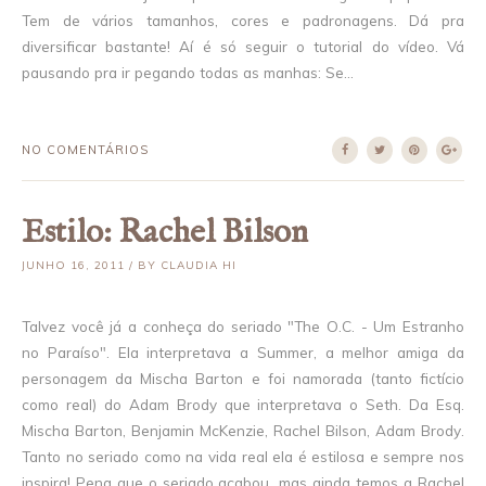
Tem de vários tamanhos, cores e padronagens. Dá pra
diversificar bastante! Aí é só seguir o tutorial do vídeo. Vá
pausando pra ir pegando todas as manhas: Se...
NO COMENTÁRIOS
Estilo: Rachel Bilson
JUNHO 16, 2011 / BY CLAUDIA HI
Talvez você já a conheça do seriado "The O.C. - Um Estranho
no Paraíso". Ela interpretava a Summer, a melhor amiga da
personagem da Mischa Barton e foi namorada (tanto fictício
como real) do Adam Brody que interpretava o Seth. Da Esq.
Mischa Barton, Benjamin McKenzie, Rachel Bilson, Adam Brody.
Tanto no seriado como na vida real ela é estilosa e sempre nos
inspira! Pena que o seriado acabou...mas ainda temos a Rachel